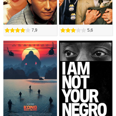
7,9
5,6