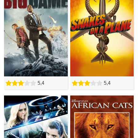
5,4
5,4