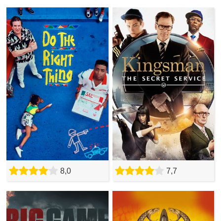
8,0
7,7