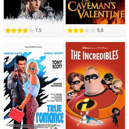
7,5
5,8