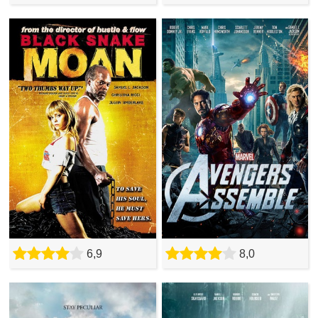
6,9
8,0