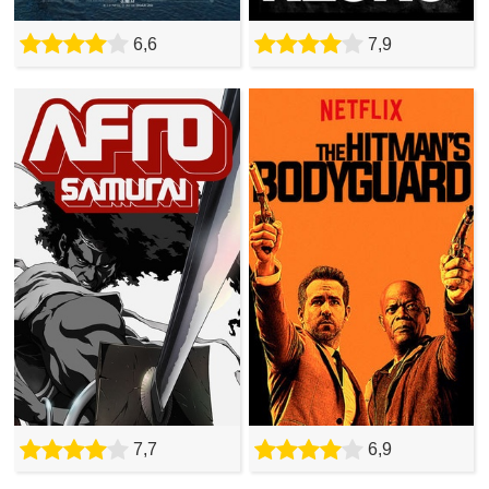
6,6
7,9
7,7
6,9