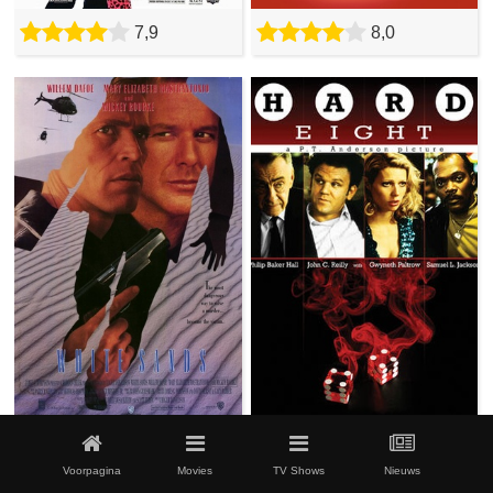
7,9
8,0
6,0
7,2
Voorpagina
Movies
TV Shows
Nieuws