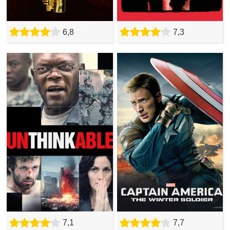
6,8
7,3
7,1
7,7