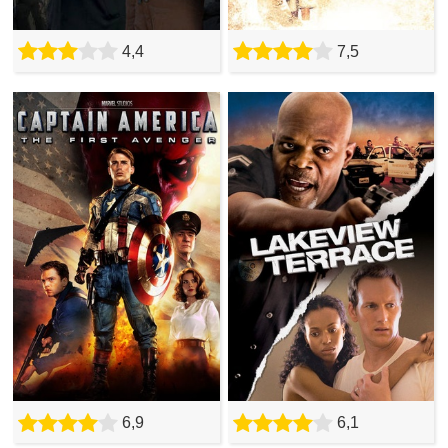
4,4
7,5
6,9
6,1