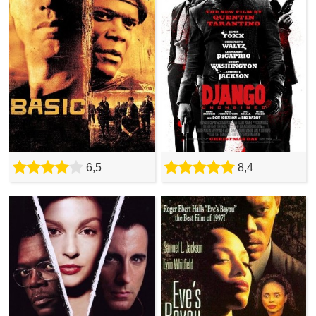
6,5
8,4