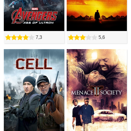
7,3
5,6