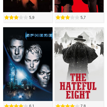
5,9
5,7
6,1
7,8