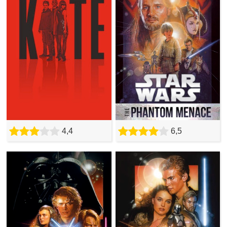
4,4
6,5