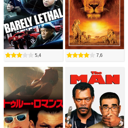
5,4
7,6