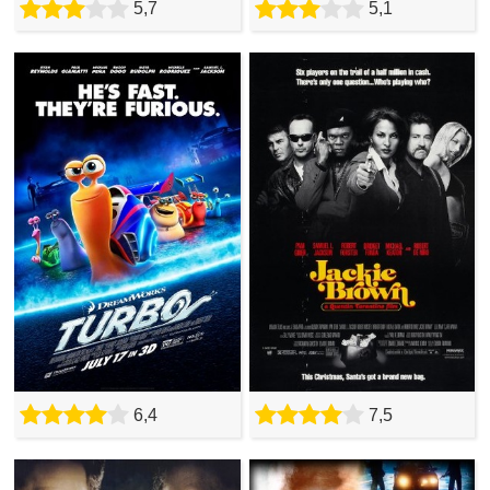
5,7
5,1
6,4
7,5