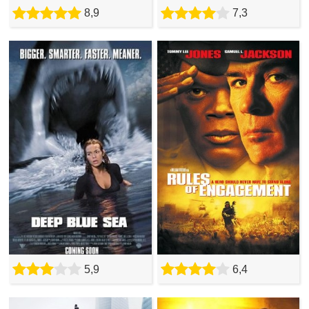
8,9
7,3
5,9
6,4