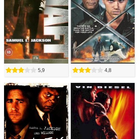
5,9
4,8