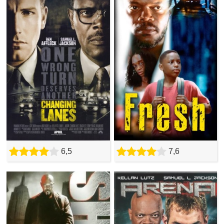
6,5
7,6